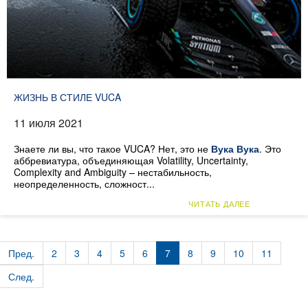
ЖИЗНЬ В СТИЛЕ VUCA
11 июля 2021
Знаете ли вы, что такое VUCA? Нет, это не
Вука Вука
. Это
аббревиатура, объединяющая Volatility, Uncertainty,
Complexity and Ambiguity – нестабильность,
неопределенность, сложност...
ЧИТАТЬ ДАЛЕЕ
Пред.
2
3
4
5
6
7
8
9
10
11
След.