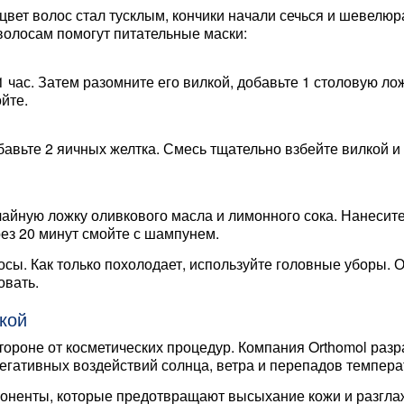
 цвет волос стал тусклым, кончики начали сечься и шевелюр
волосам помогут питательные маски:
1 час. Затем разомните его вилкой, добавьте 1 столовую л
йте.
бавьте 2 яичных желтка. Смесь тщательно взбейте вилкой и 
 чайную ложку оливкового масла и лимонного сока. Нанесит
ез 20 минут смойте с шампунем.
ы. Как только похолодает, используйте головные уборы. О
овать.
кой
ороне от косметических процедур. Компания Orthomol раз
негативных воздействий солнца, ветра и перепадов темпера
оненты, которые предотвращают высыхание кожи и разгла