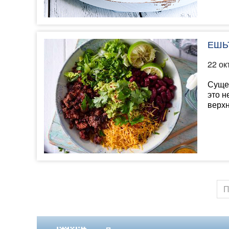
ЕШЬ
22 ок
Сущес
это н
верхн
П