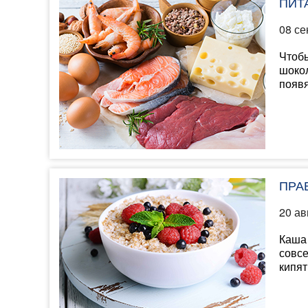
ПИТ
08 се
Чтобы
шокол
появя
ПРА
20 ав
Каша 
совсе
кипят