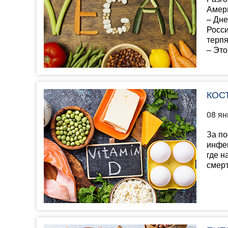
Амери
– Дне
Росси
терпя
– Это
КОСТ
08 ян
За по
инфек
где н
смерт