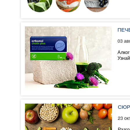
ПЕЧ
03 ав
Алког
Узнай
СЮР
23 ок
Разго