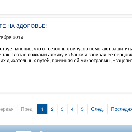
ТЕ НА ЗДОРОВЬЕ!
тября 2019
твует мнение, что от сезонных вирусов помогают защитить
е так. Глотая ложками аджику из банки и запивая её перцов
их дыхательных путей, причиняя ей микротравмы, «зацепит
ервая
Пред.
1
2
3
4
5
След.
Последн