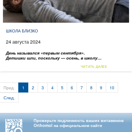
ШКОЛА БЛИЗКО
24 августа 2024
День назывался «первым сентября».
Детишки шли, поскольку — осень, в школу…
ЧИТАТЬ ДАЛЕЕ
Пред.
1
2
3
4
5
6
7
8
9
10
След.
Проверьте подлинность ваших витаминов
Orthomol на официальном сайте