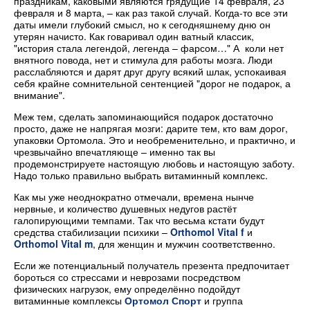
праздникам, каковыми являются грядущие 14 февраля, 23
февраля и 8 марта, – как раз такой случай. Когда-то все эти
даты имели глубокий смысл, но к сегодняшнему дню он
утерян начисто. Как говаривал один ватный классик,
"история стала легендой, легенда – фарсом…" А коли нет
внятного повода, нет и стимула для работы мозга. Люди
расслабляются и дарят друг другу всякий шлак, успокаивая
себя крайне сомнительной сентенцией "дорог не подарок, а
внимание".
Меж тем, сделать запоминающийся подарок достаточно
просто, даже не напрягая мозги: дарите тем, кто вам дорог,
упаковки Ортомола. Это и необременительно, и практично, и
чрезвычайно впечатляюще – именно так вы
продемонстрируете настоящую любовь и настоящую заботу.
Надо только правильно выбрать витаминный комплекс.
Как мы уже неоднократно отмечали, времена нынче
нервные, и количество душевных недугов растёт
галопирующими темпами. Так что весьма кстати будут
средства стабилизации психики –
Orthomol Vital f
и
Orthomol Vital m
, для женщин и мужчин соответственно.
Если же потенциальный получатель презента предпочитает
бороться со стрессами и неврозами посредством
физических нагрузок, ему определённо подойдут
витаминные комплексы
Ортомол Спорт
и группа