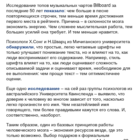
Исследование топов музыкальных чартов Billboard за
последние 50 лет
показало
: чем больше в песне
повторяющихся строчек, тем меньше время достижения
первого места в рейтинге. Причина – в склонности мозга
экономить энергию. Чем сложнее мыслительная работа, тем
больших усилий она требует. И тем меньше нравится.
Психологи Х.Сонг и Н.Шварц из Мичиганского университета
обнаружили
, что простые, легко читаемые шрифты не
только улучшают понимание текста, но и влияют на то, как
люди воспринимают его содержание. Например, стиль
шрифта влияет на то, как люди оценивают сложность
описываемой задачи и оценивают время, необходимое для
ее выполнения: чем проще текст – тем оптимистичнее
оценки.
Еще одно
исследование
– на сей раз группы психологов из
австралийского Университета Квинсленда – выявило, что
доверие к человеку во многом зависит от того, насколько
легко произнести его имя. Чем незатейливей имя
говорящего, тем более правдивыми кажутся его слова. И,
соответственно, наоборот.
Таким образом, один из базовых принципов работы
человеческого мозга – экономия ресурсов везде, где это
только возможно. Выбор подарков к формальным