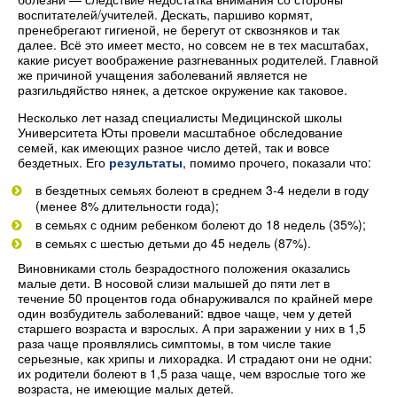
воспитателей/учителей. Дескать, паршиво кормят,
пренебрегают гигиеной, не берегут от сквозняков и так
далее. Всё это имеет место, но совсем не в тех масштабах,
какие рисует воображение разгневанных родителей. Главной
же причиной учащения заболеваний является не
разгильдяйство нянек, а детское окружение как таковое.
Несколько лет назад специалисты Медицинской школы
Университета Юты провели масштабное обследование
семей, как имеющих разное число детей, так и вовсе
бездетных. Его
результаты
, помимо прочего, показали что:
в бездетных семьях болеют в среднем 3-4 недели в году
(менее 8% длительности года);
в семьях с одним ребенком болеют до 18 недель (35%);
в семьях с шестью детьми до 45 недель (87%).
Виновниками столь безрадостного положения оказались
малые дети. В носовой слизи малышей до пяти лет в
течение 50 процентов года обнаруживался по крайней мере
один возбудитель заболеваний: вдвое чаще, чем у детей
старшего возраста и взрослых. А при заражении у них в 1,5
раза чаще проявлялись симптомы, в том числе такие
серьезные, как хрипы и лихорадка. И страдают они не одни:
их родители болеют в 1,5 раза чаще, чем взрослые того же
возраста, не имеющие малых детей.