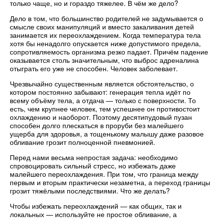
только чаще, но и гораздо тяжелее. В чём же дело?
Дело в том, что большинство родителей не задумывается о
смысле своих манипуляций и вместо закаливания детей
занимается их переохлаждением. Когда температура тела
хотя бы ненадолго опускается ниже допустимого предела,
сопротивляемость организма резко падает. Причём падение
оказывается столь значительным, что выброс адреналина
отыграть его уже не способен. Человек заболевает.
Чрезвычайно существенным является обстоятельство, о
котором постоянно забывают: генерация тепла идёт по
всему объёму тела, а отдача — только с поверхности. То
есть, чем крупнее человек, тем успешнее он противостоит
охлаждению и наоборот. Поэтому десятипудовый пузан
способен долго плескаться в проруби без малейшего
ущерба для здоровья, а тощенькому малышу даже разовое
обливание грозит полноценной пневмонией.
Перед нами весьма непростая задача: необходимо
спровоцировать сильный стресс, но избежать даже
малейшего переохлаждения. При том, что граница между
первым и вторым практически незаметна, а переход границы
грозит тяжёлыми последствиями. Что же делать?
Чтобы избежать переохлаждений — как общих, так и
локальных — используйте не простое обливание, а