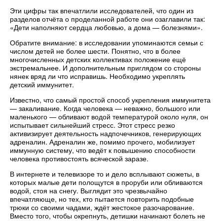
Эти цифры так впечатлили исследователей, что один из
разделов отчёта о проделанной работе они озаглавили так:
«Дети наполняют сердца любовью, а дома — болезнями».
Обратите внимание: в исследовании упоминаются семьи с
числом детей не более шести. Понятно, что в более
многочисленных детских коллективах положение ещё
экстремальнее. И дополнительным приглядом со стороны
нянек вряд ли что исправишь. Необходимо укреплять
детский иммунитет.
Известно, что самый простой способ укрепления иммунитета
— закаливание. Когда человека — неважно, большого или
маленького — обливают водой температурой около нуля, он
испытывает сильнейший стресс. Этот стресс резко
активизирует деятельность надпочечников, генерирующих
адреналин. Адреналин же, помимо прочего, мобилизует
иммунную систему, что ведёт к повышению способности
человека противостоять всяческой заразе.
В интернете и телевизоре то и дело всплывают сюжеты, в
которых малые дети полощутся в проруби или обливаются
водой, стоя на снегу. Выглядит это чрезвычайно
впечатляюще, но тех, кто пытается повторить подобные
трюки со своими чадами, ждёт жестокое разочарование.
Вместо того, чтобы окрепнуть, детишки начинают болеть не