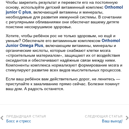
Чтобы закрепить результат и перевести его на постоянную
основу, используйте детский витаминный комплекс
Orthomol
junior C plus
, включающий витамины и минералы,
необходимые для развития иммунной системы. В сочетании
с регулярными обливаниями они обеспечат вашему дитяте
поистине несокрушимое здоровье.
Хотите, чтобы ребёнок рос не только здоровым, но ещё и
умным? Обеспечьте его витаминным комплексом
Orthomol
Junior Omega Plus
, включающим витамины, минералы и
органические кислоты, которые снабжают клетки мозга
«строительным материалом», защищают их от воздействия
оксидантов и обеспечивают надёжные связи между ними.
Компоненты комплекса нормализуют формирование мозга и
стимулируют развитие всех видов мыслительных процессов.
Если ваш ребёнок вам действительно дорог, не ленитесь —
приступайте к закаливанию прямо сейчас. Болезни покинут
ваш дом. А радость останется.
ПРЕДЫДУЩАЯ СТАТЬЯ
СЛЕДУЮЩАЯ СТАТЬЯ
Босс и стресс
Ваш выход!