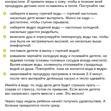
контрастное. И примите меры к тому, чтобы в течение всей
процедуры детские ноги оставались в тепле. Поступайте так:
наберите в ванну горячей воды — горячей настолько,
насколько дитя может вытерпеть. Много не надо —
достаточно, чтобы ступни скрывала;
наберите ведро ледяной воды — настолько холодной,
насколько удастся раздобыть;
включите душ и отрегулируйте температуру воды так, чтобы
она была не экстремально высокой, но несколько выше
комфортной;
поставьте дитятю в ванну с горячей водой;
ковшиком черпайте холодную воду и поливайте дитятю, не
задевая голову (спазмы головных сосудов всегда некстати).
Вылив ковшик воды, полминуты отогревайте страдальца
водой из душа. Повторяйте, пока не кончится вода в ведре;
заканчивайте процедуру прогревом в течение 2-3 минут,
после чего вытирайте детёныша насухо и тепло одевайте.
Имейте в виду: по ходу дела дитя будет страшно орать —
сперва от стресса, потом по привычке. Если вопли дитяти
вас напрягают, орите вместе с ним. Это весело!
Через пару недель ребёнок начнёт получать удовольствие. А
болезни прекратятся почти сразу.