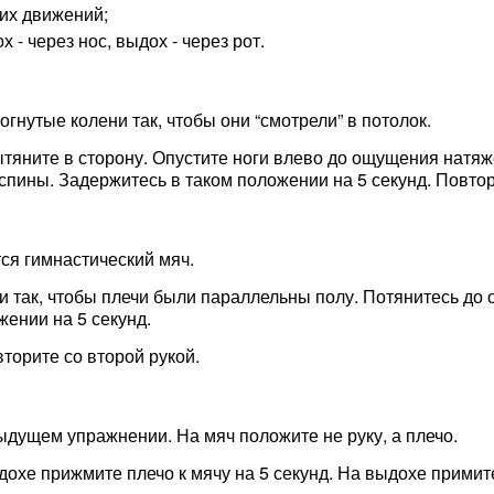
ких движений;
- через нос, выдох - через рот.
гнутые колени так, чтобы они “смотрели” в потолок.
тяните в сторону. Опустите ноги влево до ощущения натяж
спины. Задержитесь в таком положении на 5 секунд. Повтор
ся гимнастический мяч.
ени так, чтобы плечи были параллельны полу. Потянитесь д
жении на 5 секунд.
торите со второй рукой.
ыдущем упражнении. На мяч положите не руку, а плечо.
вдохе прижмите плечо к мячу на 5 секунд. На выдохе прими