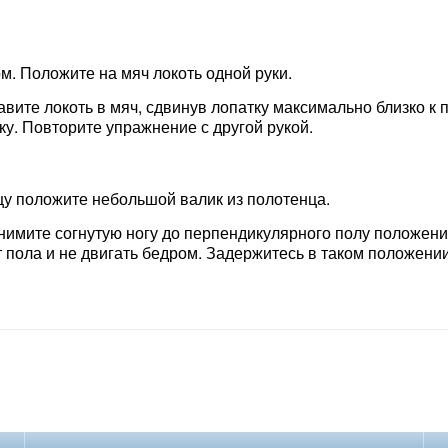
м. Положите на мяч локоть одной руки.
вите локоть в мяч, сдвинув лопатку максимально близко к 
у. Повторите упражнение с другой рукой.
цу положите небольшой валик из полотенца.
днимите согнутую ногу до перпендикулярного полу положен
 пола и не двигать бедром. Задержитесь в таком положении 