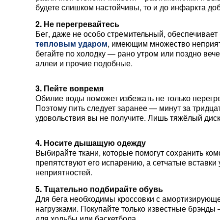
будете слишком настойчивы, то и до инфаркта доб
2. Не перегревайтесь
Бег, даже не особо стремительный, обеспечивает 
тепловым ударом
, имеющим множество неприят
бегайте по холодку — рано утром или поздно веч
аллеи и прочие подобные.
⠀
3. Пейте вовремя
Обилие воды поможет избежать не только перегре
Поэтому пить следует заранее — минут за тридцат
удовольствия вы не получите. Лишь тяжёлый дис
⠀
4. Носите дышащую одежду
Выбирайте ткани, которые помогут сохранить ком
препятствуют его испарению, а сетчатые вставки
неприятностей.
5. Тщательно подбирайте обувь
Для бега необходимы кроссовки с амортизирующ
нагрузками. Покупайте только известные брэнды 
для ходьбы или баскетбола.