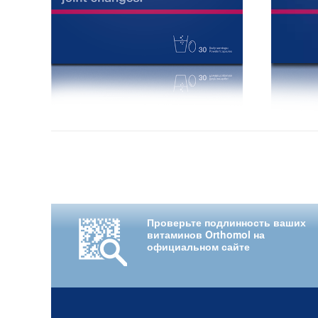
Проверьте подлинность ваших
витаминов Orthomol на
официальном сайте