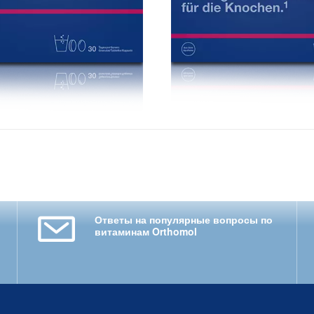
Ответы на популярные вопросы по
витаминам Orthomol