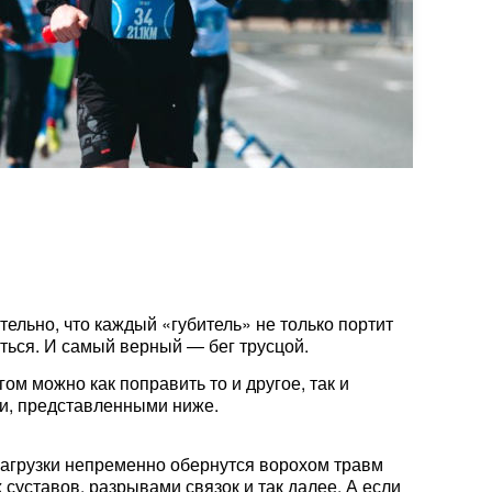
ельно, что каждый «губитель» не только портит
иться. И самый верный — бег трусцой.
ом можно как поправить то и другое, так и
ми, представленными ниже.
 нагрузки непременно обернутся ворохом травм
суставов, разрывами связок и так далее. А если