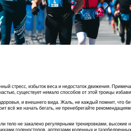
ный стресс, избыток веса и недостаток движения. Примечат
 счастью, существует немало способов от этой троицы избав
доровья, и внешнего вида. Жаль, не каждый помнит, что бег
тоит всё же начать бегать, не пренебрегайте рекомендация
Если тело не закалено регулярными тренировками, высокие
ихами голеностопов, артрозами коленных и тазобедренных 