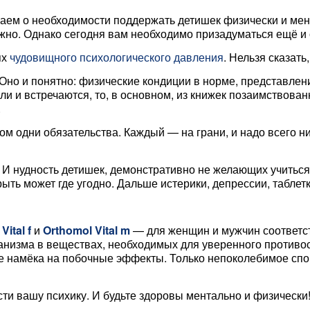
наем о необходимости поддержать детишек физически и ме
ажно. Однако сегодня вам необходимо призадуматься ещё и 
ях
чудовищного психологического давления
. Нельзя сказать
Оно и понятно: физические кондиции в норме, представлени
и встречаются, то, в основном, из книжек позаимствованные.
.
гом одни обязательства. Каждый — на грани, и надо всего ни
И нудность детишек, демонстративно не желающих учиться.
акрыть может где угодно. Дальше истерики, депрессии, табл
Vital f
и
Orthomol Vital m
— для женщин и мужчин соответс
анизма в веществах, необходимых для уверенного противос
же намёка на побочные эффекты. Только непоколебимое спо
сти вашу психику. И будьте здоровы ментально и физически