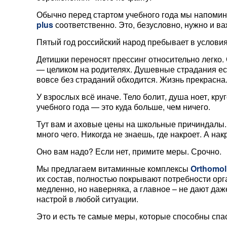
Обычно перед стартом учебного года мы напоми
plus
соответственно. Это, безусловно, нужно и в
Пятый год российский народ пребывает в услови
Детишки переносят прессинг относительно легко. 
— целиком на родителях. Душевные страдания если 
вовсе без страданий обходится. Жизнь прекрасна
У взрослых всё иначе. Тело болит, душа ноет, кру
учебного года — это куда больше, чем ничего.
Тут вам и аховые цены на школьные причиндалы. 
много чего. Никогда не знаешь, где накроет. А н
Оно вам надо? Если нет, примите меры. Срочно.
Мы предлагаем витаминные комплексы
Orthomol 
их состав, полностью покрывают потребности орг
медленно, но наверняка, а главное – не дают да
настрой в любой ситуации.
Это и есть те самые меры, которые способны спа