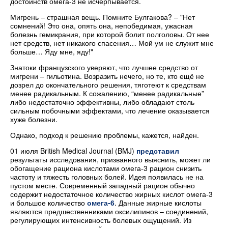
достоинств омега-3 не исчерпывается.
Мигрень – страшная вещь. Помните Булгакова? – "Нет
сомнений! Это она, опять она, непобедимая, ужасная
болезнь гемикрания, при которой болит полголовы. От нее
нет средств, нет никакого спасения… Мой ум не служит мне
больше… Яду мне, яду!"
Знатоки французского уверяют, что лучшее средство от
мигрени – гильотина. Возразить нечего, но те, кто ещё не
дозрел до окончательного решения, тяготеют к средствам
менее радикальным. К сожалению, “менее радикальные”
либо недостаточно эффективны, либо обладают столь
сильным побочными эффектами, что лечение оказывается
хуже болезни.
Однако, подход к решению проблемы, кажется, найден.
01 июля British Medical Journal (BMJ)
представил
результаты исследования, призванного выяснить, может ли
обогащение рациона кислотами омега-3 рацион снизить
частоту и тяжесть головных болей. Идея появилась не на
пустом месте. Современный западный рацион обычно
содержит недостаточное количество жирных кислот омега-3
и большое количество
омега-6
. Данные жирные кислоты
являются предшественниками оксилипинов – соединений,
регулирующих интенсивность болевых ощущений. Из