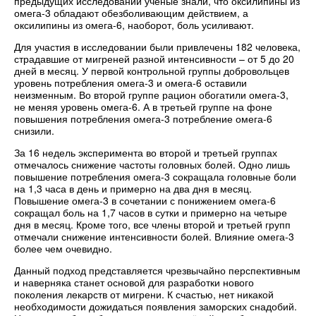
предыдущих исследований ученые знали, что оксилипины из
омега-3 обладают обезболивающим действием, а
оксилипины из омега-6, наоборот, боль усиливают.
Для участия в исследовании были привлечены 182 человека,
страдавшие от мигреней разной интенсивности – от 5 до 20
дней в месяц. У первой контрольной группы добровольцев
уровень потребления омега-3 и омега-6 оставили
неизменным. Во второй группе рацион обогатили омега-3,
не меняя уровень омега-6. А в третьей группе на фоне
повышения потребления омега-3 потребление омега-6
снизили.
За 16 недель эксперимента во второй и третьей группах
отмечалось снижение частоты головных болей. Одно лишь
повышение потребления омега-3 сокращала головные боли
на 1,3 часа в день и примерно на два дня в месяц.
Повышение омега-3 в сочетании с понижением омега-6
сокращал боль на 1,7 часов в сутки и примерно на четыре
дня в месяц. Кроме того, все члены второй и третьей групп
отмечали снижение интенсивности болей. Влияние омега-3
более чем очевидно.
Данный подход представляется чрезвычайно перспективным
и наверняка станет основой для разработки нового
поколения лекарств от мигрени. К счастью, нет никакой
необходимости дожидаться появления заморских снадобий.