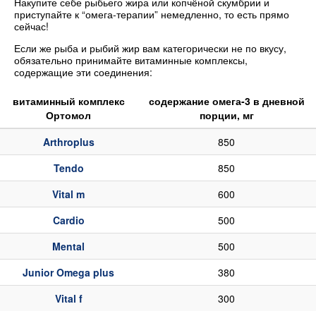
Накупите себе рыбьего жира или копчёной скумбрии и
приступайте к “омега-терапии” немедленно, то есть прямо
сейчас!
Если же рыба и рыбий жир вам категорически не по вкусу,
обязательно принимайте витаминные комплексы,
содержащие эти соединения:
витаминный комплекс
содержание омега-3 в дневной
Ортомол
порции, мг
Arthroplus
850
Tendo
850
Vital m
600
Cardio
500
Mental
500
Junior Omega plus
380
Vital f
300