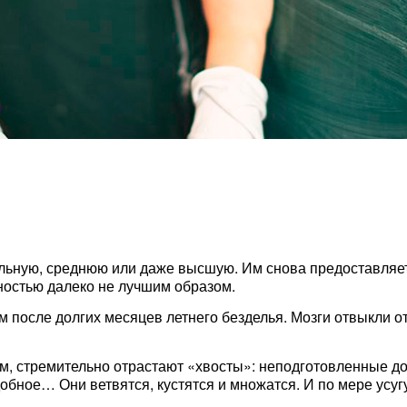
альную, среднюю или даже высшую. Им снова предоставляет
ностью далеко не лучшим образом.
м после долгих месяцев летнего безделья. Мозги отвыкли о
ем, стремительно отрастают «хвосты»: неподготовленные 
добное… Они ветвятся, кустятся и множатся. И по мере ус