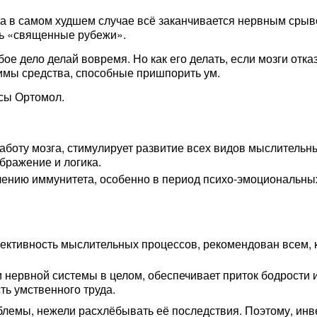
ка в самом худшем случае всё заканчивается нервным срыво
ь «священные рубежи».
бое дело делай вовремя. Но как его делать, если мозги отк
димы средства, способные пришпорить ум.
сы Ортомол.
работу мозга, стимулирует развитие всех видов мыслительны
бражение и логика.
лению иммунитета, особенно в период психо-эмоциональных
ективность мыслительных процессов, рекомендован всем, 
 и нервной системы в целом, обеспечивает приток бодрости
ь умственного труда.
лемы, нежели расхлёбывать её последствия. Поэтому, инве