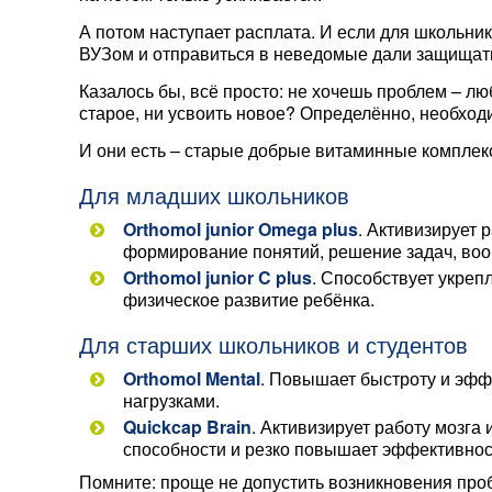
А потом наступает расплата. И если для школьни
ВУЗом и отправиться в неведомые дали защищат
Казалось бы, всё просто: не хочешь проблем – лю
старое, ни усвоить новое? Определённо, необхо
И они есть – старые добрые витаминные комплек
Для младших школьников
Orthomol junior Omega plus
. Активизирует 
формирование понятий, решение задач, воо
Orthomol junior C plus
. Способствует укреп
физическое развитие ребёнка.
Для старших школьников и студентов
Orthomol Mental
. Повышает быстроту и эфф
нагрузками.
Quickcap Brain
. Активизирует работу мозга
способности и резко повышает эффективност
Помните: проще не допустить возникновения проб