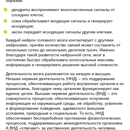
образом:
дендриты воспринимают многочисленные сигналы от
соседних клеток;
сома обрабатывает входящие сигналы и генерирует
исходящие;
аксон передаёт исходящие сигналы другим клеткам.
Каждый нейрон головного мозга контактирует с другими
нейронами, причём количество связей может составлять от
нескольких сотен до нескольких десятков тысяч. Именно
благодаря такой развитости нейронной сети, мозг в
состоянии быстро обрабатывать колоссальные массивы
информации и генерировать решения высокой сложности.
Деятельность мозга различается на низшую и высшую.
Низшая нервная деятельность (ННД) – это поддержание
процессов, обеспечивающих работу внутренних органов и их
взаимосвязь, благодаря чему организм функционирует как
единое целое. Высшая нервная деятельность (ВНД) – это
совокупность процессов, обеспечивающих получение
информации из окружающей среды, её обработку, усвоение
и формирование поведения, адекватного внешним
условиям, природным и социальным. То есть, ННД
обеспечивает бесперебойное протекание физиологических
процессов, поддерживающих жизнедеятельности организма.
А ВНД «отвечает» за умственную деятельность человека,