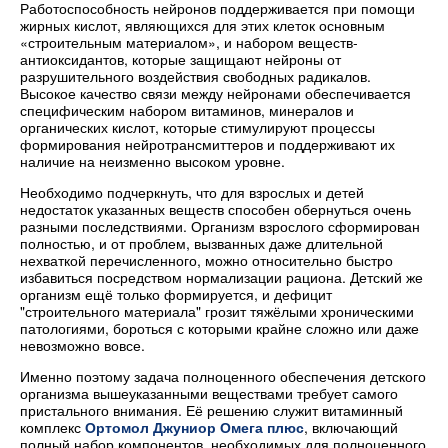
Работоспособность нейронов поддерживается при помощи
жирных кислот, являющихся для этих клеток основным
«строительным материалом», и набором веществ-
антиоксидантов, которые защищают нейроны от
разрушительного воздействия свободных радикалов.
Высокое качество связи между нейронами обеспечивается
специфическим набором витаминов, минералов и
органических кислот, которые стимулируют процессы
формирования нейротрансмиттеров и поддерживают их
наличие на неизменно высоком уровне.
Необходимо подчеркнуть, что для взрослых и детей
недостаток указанных веществ способен обернуться очень
разными последствиями. Организм взрослого сформирован
полностью, и от проблем, вызванных даже длительной
нехваткой перечисленного, можно относительно быстро
избавиться посредством нормализации рациона. Детский же
организм ещё только формируется, и дефицит
"строительного материала" грозит тяжёлыми хроническими
патологиями, бороться с которыми крайне сложно или даже
невозможно вовсе.
Именно поэтому задача полноценного обеспечения детского
организма вышеуказанными веществами требует самого
пристального внимания. Её решению служит витаминный
комплекс
Ортомол Джуниор Омега плюс
, включающий
полный набор компонентов, необходимых для полноценного