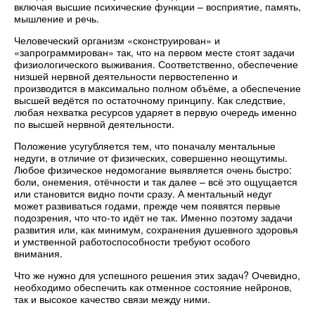
включая высшие психические функции – восприятие, память,
мышление и речь.
Человеческий организм «сконструирован» и
«запрограммирован» так, что на первом месте стоят задачи
физиологического выживания. Соответственно, обеспечение
низшей нервной деятельности первостепенно и
производится в максимально полном объёме, а обеспечение
высшей ведётся по остаточному принципу. Как следствие,
любая нехватка ресурсов ударяет в первую очередь именно
по высшей нервной деятельности.
Положение усугубляется тем, что поначалу ментальные
недуги, в отличие от физических, совершенно неощутимы.
Любое физическое недомогание выявляется очень быстро:
боли, онемения, отёчности и так далее – всё это ощущается
или становится видно почти сразу. А ментальный недуг
может развиваться годами, прежде чем появятся первые
подозрения, что что-то идёт не так. Именно поэтому задачи
развития или, как минимум, сохранения душевного здоровья
и умственной работоспособности требуют особого
внимания.
Что же нужно для успешного решения этих задач? Очевидно,
необходимо обеспечить как отменное состояние нейронов,
так и высокое качество связи между ними.