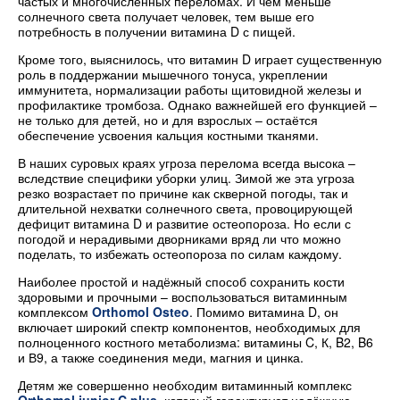
частых и многочисленных переломах. И чем меньше
солнечного света получает человек, тем выше его
потребность в получении витамина D с пищей.
Кроме того, выяснилось, что витамин D играет существенную
роль в поддержании мышечного тонуса, укреплении
иммунитета, нормализации работы щитовидной железы и
профилактике тромбоза. Однако важнейшей его функцией –
не только для детей, но и для взрослых – остаётся
обеспечение усвоения кальция костными тканями.
В наших суровых краях угроза перелома всегда высока –
вследствие специфики уборки улиц. Зимой же эта угроза
резко возрастает по причине как скверной погоды, так и
длительной нехватки солнечного света, провоцирующей
дефицит витамина D и развитие остеопороза. Но если с
погодой и нерадивыми дворниками вряд ли что можно
поделать, то избежать остеопороза по силам каждому.
Наиболее простой и надёжный способ сохранить кости
здоровыми и прочными – воспользоваться витаминным
комплексом
Orthomol Osteo
. Помимо витамина D, он
включает широкий спектр компонентов, необходимых для
полноценного костного метаболизма: витамины C, К, B2, B6
и В9, а также соединения меди, магния и цинка.
Детям же совершенно необходим витаминный комплекс