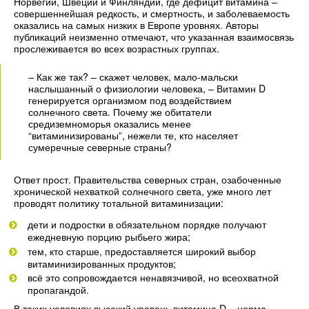
Норвегии, Швеции и Финляндии, где дефицит витамина –
совершеннейшая редкость, и смертность, и заболеваемость
оказались на самых низких в Европе уровнях. Авторы
публикаций неизменно отмечают, что указанная взаимосвязь
прослеживается во всех возрастных группах.
– Как же так? – скажет человек, мало-мальски
наслышанный о физиологии человека, – Витамин D
генерируется организмом под воздействием
солнечного света. Почему же обитатели
средиземноморья оказались менее
“витаминизированы”, нежели те, кто населяет
сумеречные северные страны?
Ответ прост. Правительства северных стран, озабоченные
хронической нехваткой солнечного света, уже много лет
проводят политику тотальной витаминизации:
дети и подростки в обязательном порядке получают
ежедневную порцию рыбьего жира;
тем, кто старше, предоставляется широкий выбор
витаминизированных продуктов;
всё это сопровождается ненавязчивой, но всеохватной
пропагандой.
В таких условиях высокий уровень витамина D – норма