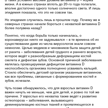
жизни. А в южных странах вплоть до 20-го года полагали,
вполне достаточно одного только солнечного света. И лишь
эпидемия показала, что это не совсем так.
Но эпидемия случилась лишь в прошлом году. Почему же в
северных странах начали бороться с нехваткой витамина D
более полувека назад?
Понятно, что когда борьба только начиналась, о
коронавирусах никто не задумывался – в те времена об их
существовании даже из числа вирусологов знали совсем
немногие. Целью медиков и чиновников была защита детей
от рахита – заболевания детей грудного и раннего возраста,
которое ведёт к разнообразным деформациям костей
скелета и дефектам зубов. Основной причиной заболевания
являлась провоцируемая дефицитом витамина D
неспособность организма полноценно усваивать кальций.
Стоило обеспечить детский организм указанным витамином,
как все проблемы, связанные с формированием костей и
зубов, исчезали.
Чуть позже обнаружилось, что для взрослых витамин D
важен ничуть не меньше, чем для детей, и ровно по той же
причине. У взрослых его нехватка также ведёт к развитию
остеопороза – заболевания, вызывающего
деминерализацию костных тканей и проявляющегося в