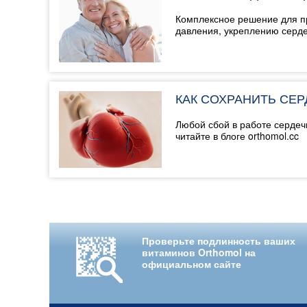
Комплексное решение для п
давления, укреплению серд
КАК СОХРАНИТЬ СЕ
Любой сбой в работе сердеч
читайте в блоге orthomol.cc
Проверьте подлинность ваших
витаминов Orthomol на
официальном сайте