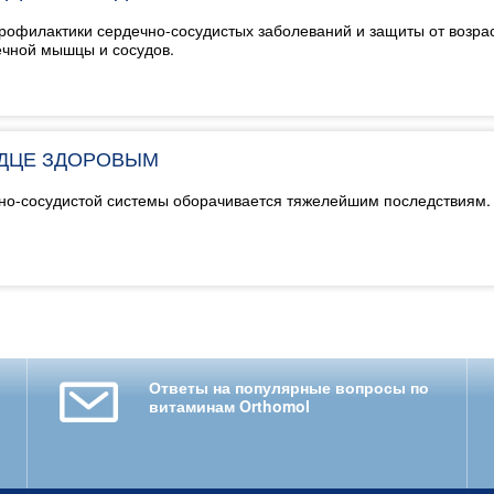
рофилактики сердечно-сосудистых заболеваний и защиты от возра
ечной мышцы и сосудов.
РДЦЕ ЗДОРОВЫМ
но-сосудистой системы оборачивается тяжелейшим последствиям. О
Ответы на популярные вопросы по
витаминам Orthomol