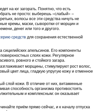
дет на юг загорать. Понятно, что есть
обрать не просто: выберешь «слабый» –
етьих, волосы все эти средства ничуть не
ьные кремы, маски, сыворотки от морщин и
мени, денег или того и другого.
серию средств
для сохранения естественной
ка сицилийских апельсинов. Его компоненты
 поверхностных слоях кожи. Регулярное
ивого, ровного и стойкого загара.
азглаживают морщины, стимулируют рост волос,
овый цвет лица, гладкую упругую кожу и отменное
й слой кожи. В отличие от них, витаминные
ливая способность организма противостоять
олжительным и комплексным: он оказывает
инайте приём прямо сейчас, и к началу отпуска