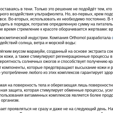
таваясь в тени. Только это решение не подойдёт тем, кто е
ого воздействия ультрафиолета. Но, во-первых, крем под
е. Во-вторых, использовать их необходимо постоянно. В-тр
одить в порядок, потратив определенную сумму на питател
ше время стремление к красоте оборачивается жертвами: вре
 косметической индустрии. Компания Orthomol разработала
действий солнца, ветра и морской воды:
лёгким вкусом маракуйи, созданный на основе экстракта со
ок кожи, а также стимулируют регенерационные процессы в
роятность солнечных ожогов и способствует получению крас
 компоненты, которые предотвращают высыхание кожи и р
 употребление любого из этих комплексов гарантирует здор
мая на поверхность тела и оберегающая лишь поверхностны
вная защита, которая стимулирует обменные процессы, уси
пользования витаминных комплексов является более прод
 организм.
ет проявляться не сразу и даже не на следующий день. Нач