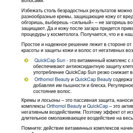
волосами.
Избежать столь безрадостных результатов можно ос
разнообразные кремы, защищающие кожу от вредн
обгоришь, выберешь «сильный» – не загоришь вовс
защищают. Да и кожу после загара придется прив
процедуры у косметолога. Получается, что и в на
Простое и надежное решение лежит в стороне от
красоты и защиты кожи и волос от негативных воз
QuickCap Sun
- это витаминный комплекс с 
обеспечивают антиоксидантную защиту клет
употребление QuickCap Sun резко снижает ве
Orthomol Beauty
и
QuickCap Beauty
содержат
добавляя им пышности и блеска. Регулярное
состояние волос.
Кремы и лосьоны – это пассивная защита, наноси
комплексы
Orthomol Beauty
и
QuickCap
– это акти
негативным воздействиям. Поэтому эффект от ис
длительное омолаживающее воздействие на весь
Помните: действие витаминных комплексов начина