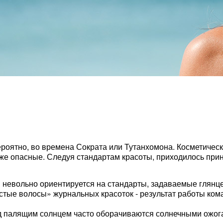
роятно, во времена Сократа или Тутанхомона. Косметическ
е опасные. Следуя стандартам красоты, приходилось прино
и невольно ориентируется на стандарты, задаваемые глянц
стые волосы» журнальных красоток - результат работы ком
под палящим солнцем часто оборачиваются солнечными ожо