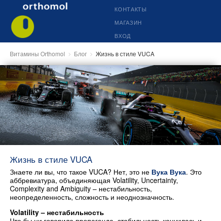
КОНТАКТЫ
МАГАЗИН
ВХОД
Витамины Orthomol
Блог
Жизнь в стиле VUCA
Жизнь в стиле VUCA
Знаете ли вы, что такое VUCA? Нет, это не
Вука Вука
. Это
аббревиатура, объединяющая Volatility, Uncertainty,
Complexity and Ambiguity – нестабильность,
неопределенность, сложность и неоднозначность.
Volatility – нестабильность
Что бы ни говорила пропаганда, стабильность кончилась и