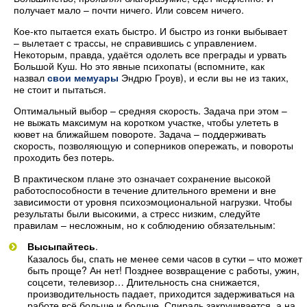
получает мало – почти ничего. Или совсем ничего.
Кое-кто пытается ехать быстро. И быстро из гонки выбывает
– вылетает с трассы, не справившись с управлением.
Некоторым, правда, удаётся одолеть все преграды и урвать
Большой Куш. Но это явные психопаты (вспомните, как
назвал
свои мемуары
Эндрю Гроув), и если вы не из таких,
не стоит и пытаться.
Оптимальный выбор – средняя скорость. Задача при этом –
не выжать максимум на коротком участке, чтобы улететь в
кювет на ближайшем повороте. Задача – поддерживать
скорость, позволяющую и соперников опережать, и повороты
проходить без потерь.
В практическом плане это означает сохранение высокой
работоспособности в течение длительного времени и вне
зависимости от уровня психоэмоциональной нагрузки. Чтобы
результаты были высокими, а стресс низким, следуйте
правилам – несложным, но к соблюдению обязательным:
Высыпайтесь
.
Казалось бы, спать не менее семи часов в сутки – что может
быть проще? Ан нет! Позднее возвращение с работы, ужин,
соцсети, телевизор… Длительность сна снижается,
производительность падает, приходится задерживаться на
работе всё больше и больше. Спираль закручивается, а на