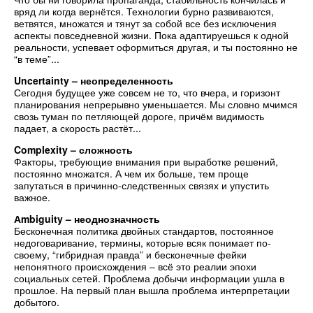
вряд ли когда вернётся. Технологии бурно развиваются,
ветвятся, множатся и тянут за собой все без исключения
аспекты повседневной жизни. Пока адаптируешься к одной
реальности, успевает оформиться другая, и ты постоянно не
“в теме”...
Uncertainty – неопределенность
Сегодня будущее уже совсем не то, что вчера, и горизонт
планирования непрерывно уменьшается. Мы словно мчимся
свозь туман по петляющей дороге, причём видимость
падает, а скорость растёт...
Complexity – сложность
Факторы, требующие внимания при выработке решений,
постоянно множатся. А чем их больше, тем проще
запутаться в причинно-следственных связях и упустить
важное.
Аmbiguity – неоднозначность
Бесконечная политика двойных стандартов, постоянное
недоговаривание, термины, которые всяк понимает по-
своему, “гибридная правда” и бесконечные фейки
непонятного происхождения – всё это реалии эпохи
социальных сетей. Проблема добычи информации ушла в
прошлое. На первый план вышла проблема интерпретации
добытого.