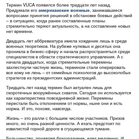
Термин VUCA появился более тридцати лет назад.
Придумали его
американские военные
, занимавшиеся
вопросами принятия решений в обстановке боевых действий
– в ситуациях, когда ранее составленные планы
стремительно теряют актуальность, а на составление новых
нет времени.
Двадцать лет аббревиатура имела хождение лишь в среде
военных теоретиков. На рубеже нулевых и десятых она
проникла в бизнес-сферу и начала распространяться среди
специалистов в области стратегического управления. А с
начала двадцатых, когда стремительные перемены
захлестнули частную жизнь, термином стали оперировать
все кому не лень – от семейных психологов до высоколобых
стратегов из президентских администраций.
Тридцать лет назад термин был актуален лишь для
скоротечных вооружённых схваток. Сегодня он используется
как характеристика повседневной жизни. Перемены
перестали быть отклонением от нормы, ныне они и есть
норма. И это, похоже, навсегда.
Жизнь – это ралли с большим числом участников. Призов
много, но очень разной ценности. А ехать предстоит по
извилистой горной дороге в сгущающемся тумане.
Большинство, проявляя благоразумие, едет медленно. И