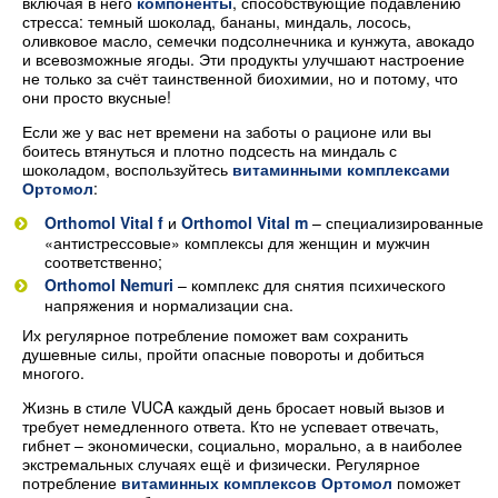
включая в него
компоненты
, способствующие подавлению
стресса: темный шоколад, бананы, миндаль, лосось,
оливковое масло, семечки подсолнечника и кунжута, авокадо
и всевозможные ягоды. Эти продукты улучшают настроение
не только за счёт таинственной биохимии, но и потому, что
они просто вкусные!
Если же у вас нет времени на заботы о рационе или вы
боитесь втянуться и плотно подсесть на миндаль с
шоколадом, воспользуйтесь
витаминными комплексами
Ортомол
:
Orthomol Vital f
и
Orthomol Vital m
– специализированные
«антистрессовые» комплексы для женщин и мужчин
соответственно;
Orthomol Nemuri
– комплекс для снятия психического
напряжения и нормализации сна.
Их регулярное потребление поможет вам сохранить
душевные силы, пройти опасные повороты и добиться
многого.
Жизнь в стиле VUCA каждый день бросает новый вызов и
требует немедленного ответа. Кто не успевает отвечать,
гибнет – экономически, социально, морально, а в наиболее
экстремальных случаях ещё и физически. Регулярное
потребление
витаминных комплексов Ортомол
поможет