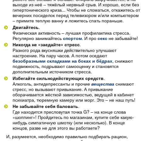
выходе из неё – тяжёлый нервный срыв. И хорошо, если без
гипертонического криза... Чтобы не сломаться, откажитесь от
вечерних посиделок перед телевизором и/или компьютером
– примите теплую ванну и ложитесь спать пораньше.
Двигайтесь
.
Физическая активность – лучшая профилактика стресса.
Регулярно занимайтесь
спортом
. И про
секс
не забывайте!
Никогда не «заедайте» стресс
.
Разного рода вкусняшки действительно улучшают
настроение. На пару часов. А потом оседают
безобразными складками на боках и бёдрах
, снижают
подвижность, подрывают самооценку и становятся
дополнительным источником стресса.
Избегайте сильнодействующих средств
.
Алкоголь, антидепрессанты и прочие
вещества
снимают
стресс, но вызывают привыкание. А привыкание
оборачивается жёсткой зависимостью, ведущей в кабинет
психиатра, тюремную камеру или морг. Это – не наш путь!
Не забывайте себя баловать
.
Где находится пресловутая точка G? – на конце слова
«шоппинг»! Пройдитесь по магазинам, купите себе какую-
нибудь симпатичную шмотку (или несколько). В конце
концов, разве не для этого вы работаете?
И, разумеется, необходимо правильно подбирать рацион,