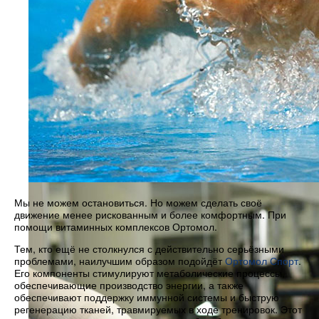
Мы не можем остановиться. Но можем сделать своё
движение менее рискованным и более комфортным. При
помощи витаминных комплексов Ортомол.
Тем, кто ещё не столкнулся с действительно серьёзными
проблемами, наилучшим образом подойдёт
Ортомол Спорт
.
Его компоненты стимулируют метаболические процессы,
обеспечивающие производство энергии, а также
обеспечивают поддержку иммунной системы и быструю
регенерацию тканей, травмируемых в ходе тренировок. Этот