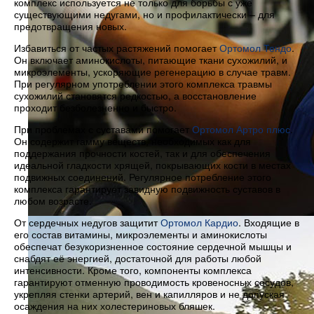
комплекс используется не только для борьбы с уже
существующими недугами, но и профилактически – для
предотвращения новых.
Избавиться от частых растяжений помогает
Ортомол Тендо
.
Он включает аминокислоты, питающие ткани сухожилий, и
микроэлементы, ускоряющие регенерацию в случае травм.
При регулярном употреблении этого комплекса травмы
сухожилий становятся редкостью, а восстановление
проходит безболезненно и быстро.
При проблемах с суставами помогает
Ортомол Артро плюс
.
Он содержит гамму веществ, необходимых как для
поддержания прочности костей, так и для обеспечения
идеальной гладкости хрящей, покрывающих кости в местах
подвижных соединений. Регулярное потребление этого
комплекса гарантирует завидную подвижность суставов в
любом возрасте.
От сердечных недугов защитит
Ортомол Кардио
. Входящие в
его состав витамины, микроэлементы и аминокислоты
обеспечат безукоризненное состояние сердечной мышцы и
снабдят её энергией, достаточной для работы любой
интенсивности. Кроме того, компоненты комплекса
гарантируют отменную проводимость кровеносных сосудов,
укрепляя стенки артерий, вен и капилляров и не допуская
осаждения на них холестериновых бляшек.