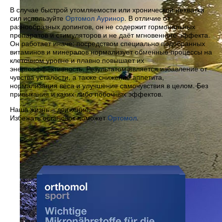
В случае быстрой утомляемости или хронической нехватки
сил используйте
Ортомол Ауринор
. В отличие от
разнообразных допингов, он не содержит гормональных
препаратов и стимуляторов и не даёт мгновенного эффекта.
Он работает иначе: посредством специально подобранных
витаминов и минералов нормализует обменные процессы на
клеточном уровне и плавно повышает их
энергоэффективность. Результатом является избавление от
чувства усталости, а также снижение аппетита,
нормализация веса и улучшение самочувствия в целом. Без
привыкания и каких-либо побочных эффектов.
Наша жизнь – движение.
Избежать остановок поможет
Ортомол
.