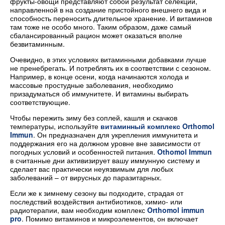
фрукты-овощи представляют собой результат селекции,
направленной в на создание пристойного внешнего вида и
способность переносить длительное хранение. И витаминов
там тоже не особо много. Таким образом, даже самый
сбалансированный рацион может оказаться вполне
безвитаминным.
Очевидно, в этих условиях витаминными добавками лучше
не пренебрегать. И потреблять их в соответствии с сезоном.
Например, в конце осени, когда начинаются холода и
массовые простудные заболевания, необходимо
призадуматься об иммунитете. И витамины выбирать
соответствующие.
Чтобы пережить зиму без соплей, кашля и скачков
температуры, используйте
витаминный комплекс Orthomol
Immun
. Он предназначен для укрепления иммунитета и
поддержания его на должном уровне вне зависимости от
погодных условий и особенностей питания.
Othomol Immun
в считанные дни активизирует вашу иммунную систему и
сделает вас практически неуязвимым для любых
заболеваний – от вирусных до паразитарных.
Если же к зимнему сезону вы подходите, страдая от
последствий воздействия антибиотиков, химио- или
радиотерапии, вам необходим комплекс
Orthomol immun
pro
. Помимо витаминов и микроэлементов, он включает