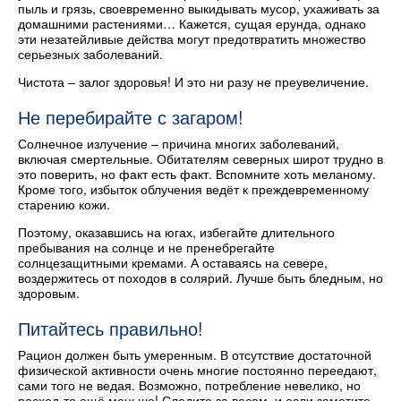
пыль и грязь, своевременно выкидывать мусор, ухаживать за
домашними растениями… Кажется, сущая ерунда, однако
эти незатейливые действа могут предотвратить множество
серьезных заболеваний.
Чистота – залог здоровья! И это ни разу не преувеличение.
Не перебирайте с загаром!
Солнечное излучение – причина многих заболеваний,
включая смертельные. Обитателям северных широт трудно в
это поверить, но факт есть факт. Вспомните хоть меланому.
Кроме того, избыток облучения ведёт к преждевременному
старению кожи.
Поэтому, оказавшись на югах, избегайте длительного
пребывания на солнце и не пренебрегайте
солнцезащитными кремами. А оставаясь на севере,
воздержитесь от походов в солярий. Лучше быть бледным, но
здоровым.
Питайтесь правильно!
Рацион должен быть умеренным. В отсутствие достаточной
физической активности очень многие постоянно переедают,
сами того не ведая. Возможно, потребление невелико, но
расход-то ещё меньше! Следите за весом, и если заметите,