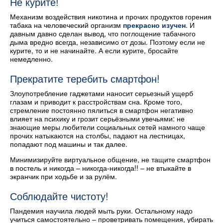
Не курите!
Механизм воздействия никотина и прочих продуктов горения
табака на человеческий организм
прекрасно изучен
. И
давным давно сделан вывод, что поглощение табачного
дыма вредно всегда, независимо от дозы. Поэтому если не
курите, то и не начинайте. А если курите, бросайте
немедленно.
Прекратите теребить смартфон!
Злоупотребление гаджетами наносит серьезный ущерб
глазам и приводит к расстройствам сна. Кроме того,
стремление постоянно пялиться в смартфон негативно
влияет на психику и грозит серьёзными увечьями: не
знающие меры любители социальных сетей намного чаще
прочих натыкаются на столбы, падают на лестницах,
попадают под машины и так далее.
Минимизируйте виртуальное общение, не тащите смартфон
в постель и никогда – никогда-никогда!! – не втыкайте в
экранчик при ходьбе и за рулём.
Соблюдайте чистоту!
Пандемия научила людей мыть руки. Остальному надо
учиться самостоятельно – проветривать помещения, убирать