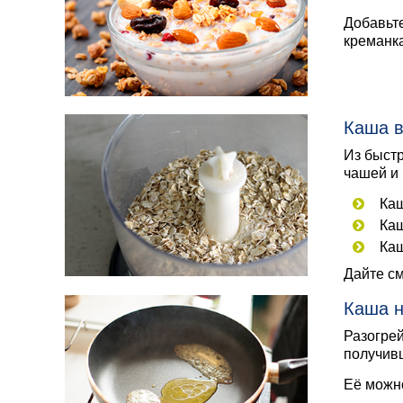
Добавьте
креманка
Каша в
Из быстр
чашей и 
Каш
Каш
Каш
Дайте см
Каша н
Разогрей
получивш
Её можно