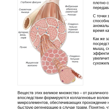
плотно 
передав
С точки
способны
аномальн
время ка
Как же з
посредст
мышц, сн
эффекти
увеличит
сухожил
Веществ этих великое множество – от различного 
впоследствии формируются коллагеновые волокн
микроэлементов, обеспечивающих прохождение 
быструю регенерацию в случае травм. Понятно, 