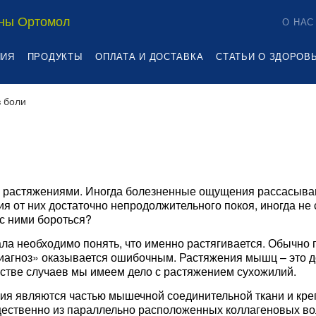
ны Ортомол
О НАС
НИЯ
ПРОДУКТЫ
ОПЛАТА И ДОСТАВКА
СТАТЬИ О ЗДОРОВ
з боли
 с растяжениями. Иногда болезненные ощущения рассасываю
я от них достаточно непродолжительного покоя, иногда не
 с ними бороться?
ла необходимо понять, что именно растягивается. Обычно 
диагноз» оказывается ошибочным. Растяжения мышц – это 
стве случаев мы имеем дело с растяжением сухожилий.
я являются частью мышечной соединительной ткани и креп
ественно из параллельно расположенных коллагеновых воло