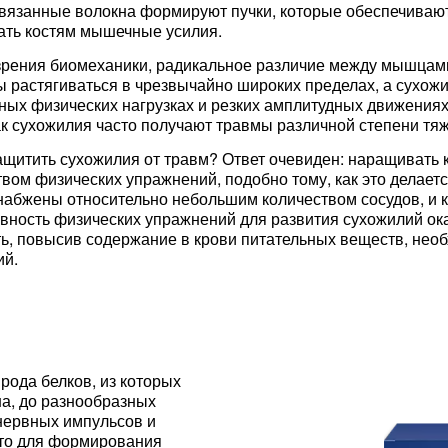
связанные волокна формируют пучки, которые обеспечивают
ать костям мышечные усилия.
 зрения биомеханики, радикальное различие между мышцами
 растягиваться в чрезвычайно широких пределах, а сухож
ых физических нагрузках и резких амплитудных движениях 
к сухожилия часто получают травмы различной степени тяж
ащитить сухожилия от травм? Ответ очевиден: наращивать 
вом физических упражнений, подобно тому, как это делаетс
абжены относительно небольшим количеством сосудов, и к
вность физических упражнений для развития сухожилий ока
ь, повысив содержание в крови питательных веществ, нео
ий.
рода белков, из которых
а, до разнообразных
нервных импульсов и
что для формирования