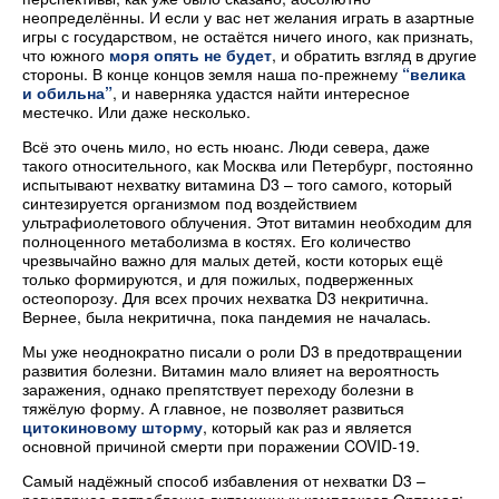
неопределённы. И если у вас нет желания играть в азартные
игры с государством, не остаётся ничего иного, как признать,
что южного
моря опять не будет
, и обратить взгляд в другие
стороны. В конце концов земля наша по-прежнему
“велика
и обильна”
, и наверняка удастся найти интересное
местечко. Или даже несколько.
Всё это очень мило, но есть нюанс. Люди севера, даже
такого относительного, как Москва или Петербург, постоянно
испытывают нехватку витамина D3 – того самого, который
синтезируется организмом под воздействием
ультрафиолетового облучения. Этот витамин необходим для
полноценного метаболизма в костях. Его количество
чрезвычайно важно для малых детей, кости которых ещё
только формируются, и для пожилых, подверженных
остеопорозу. Для всех прочих нехватка D3 некритична.
Вернее, была некритична, пока пандемия не началась.
Мы уже неоднократно писали о роли D3 в предотвращении
развития болезни. Витамин мало влияет на вероятность
заражения, однако препятствует переходу болезни в
тяжёлую форму. А главное, не позволяет развиться
цитокиновому шторму
, который как раз и является
основной причиной смерти при поражении COVID-19.
Самый надёжный способ избавления от нехватки D3 –