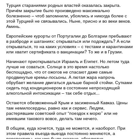
Турция стараниями родных властей оказалась закрыта.
Причём закрытие было произведено максимально
болезненно – чтоб запомнили, убоялись и никогда более с
этой Турцией не связывались. Ныне, присно и во веки веков.
Аминь.
Европейские курорты от Португалии до Болгарии пребывают
в разброде и шатаниях: открываться или подождать? А если
открываться, то на каких условиях – с тестами и карантинами
или хватит сертификата о вакцинации? То же и в Грузии.
Начинают приоткрываться Израиль и Египет. Но летом туда
лучше не соваться. Солнце в это время настолько
беспощадно, что от ожогов не спасают даже самые
продвинутые кремы-лосьоны. А лютая жара напрочь
обрубает желание двигаться дальше барной стойки. Сутками
сидеть под кондиционером в состоянии непроходящей
алкогольной интоксикации – так себе отдых...
Остаются обезвоженный Крым и засиженный Кавказ. Цены
там немилосердны, равно как и сервис. Людям,
растерявшим советский опыт “поездок к морю” или не
имевшим такового вовсе, делать там нечего.
В общем, куда хочется, туда не можется, и наоборот. При
этом правила въезда-выезда постоянно меняются, а
перспективы, как уже было сказано, абсолютно