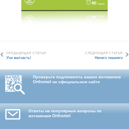
ПРЕДЫДУЩАЯ СТАТЬЯ
СЛЕДУЮЩАЯ СТАТЬЯ
Учи матчасть!
Ничего лишнего
Проверьте подлинность ваших витаминов
Orthomol на официальном сайте
Ответы на популярные вопросы по
витаминам Orthomol