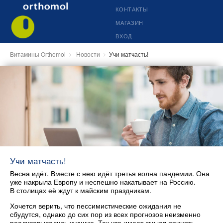
КОНТАКТЫ
МАГАЗИН
ВХОД
Витамины Orthomol
Новости
Учи матчасть!
Учи матчасть!
Весна идёт. Вместе с нею идёт третья волна пандемии. Она
уже накрыла Европу и неспешно накатывает на Россию.
В столицах её ждут к майским праздникам.
Хочется верить, что пессимистические ожидания не
сбудутся, однако до сих пор из всех прогнозов неизменно
реализовывались худшие. Так что имеет смысл принять