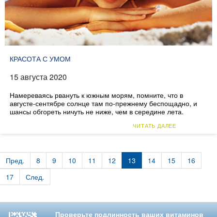
КРАСОТА С УМОМ
15 августа 2020
Намереваясь рвануть к южным морям, помните, что в
августе-сентябре солнце там по-прежнему беспощадно, и
шансы обгореть ничуть не ниже, чем в середине лета.
ЧИТАТЬ ДАЛЕЕ
Пред.
8
9
10
11
12
13
14
15
16
17
След.
Проверьте подлинность ваших витаминов