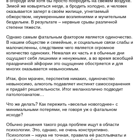
в огороде или хотя бы просто побродить на свежем воздухе.
Зимой же ковыряться негде, а бродить холодно, и человек
оказывается заперт в своём жилище, угнетаемый
обжорством, неумеренными возлияниями и мучительным
бездельем. В результате – нервные срывы различной
степени тяжести.
Однако самым фатальным фактором является одиночество.
В нашем обществе и семейные, и социальные связи слабы и
малочисленны, следствием чего является огромное
количество одиноких. Немалая их часть и в обычные дни
ощущают себя лишними и ненужными, а во время всеобщей
праздничной эйфории это ощущение обостряется и для
многих оказывается невыносимым.
Итак, фон мрачен, перспектив никаких, одиночество
невыносимо, алкоголь подавляет инстинкт самосохранения
и придаёт решительности. Итог меланхолично подводит
патологоанатом…
Что же делать? Как пережить «веселье новогоднее» с
минимальными потерями, не говоря уж о фатальном
исходе?
Обычно решения такого рода проблем ищут в области
психологии. Это, однако, не очень конструктивно.
Психология – наука не точная, правила её расплывчаты и