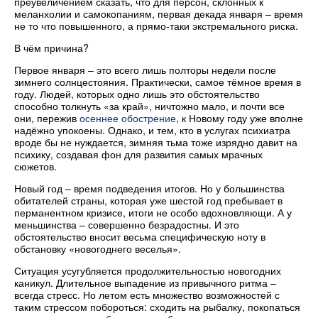
преувеличением сказать, что для персон, склонных к
меланхолии и самокопаниям, первая декада января – время
не то что повышенного, а прямо-таки экстремального риска.
В чём причина?
Первое января – это всего лишь полторы недели после
зимнего солнцестояния. Практически, самое тёмное время в
году. Людей, которых одно лишь это обстоятельство
способно толкнуть «за край», ничтожно мало, и почти все
они, пережив
осеннее обострение
, к Новому году уже вполне
надёжно упокоены. Однако, и тем, кто в услугах психиатра
вроде бы не нуждается, зимняя тьма тоже изрядно давит на
психику, создавая фон для развития самых мрачных
сюжетов.
Новый год – время подведения итогов. Но у большинства
обитателей страны, которая уже шестой год пребывает в
перманентном кризисе, итоги не особо вдохновляющи. А у
меньшинства – совершенно безрадостны. И это
обстоятельство вносит весьма специфическую ноту в
обстановку «новогоднего веселья».
Ситуация усугубляется продолжительностью новогодних
каникул. Длительное выпадение из привычного ритма –
всегда стресс. Но летом есть множество возможностей с
таким стрессом побороться: сходить на рыбалку, покопаться