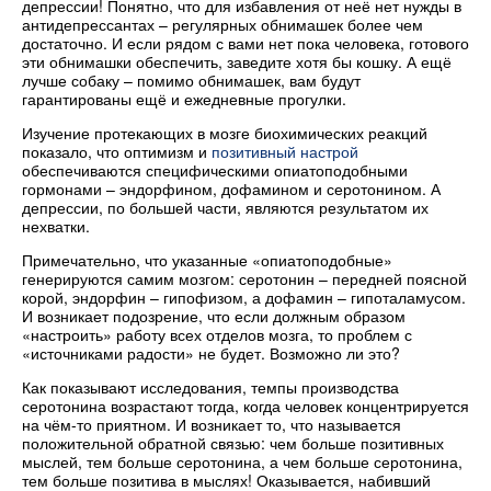
депрессии! Понятно, что для избавления от неё нет нужды в
антидепрессантах – регулярных обнимашек более чем
достаточно. И если рядом с вами нет пока человека, готового
эти обнимашки обеспечить, заведите хотя бы кошку. А ещё
лучше собаку – помимо обнимашек, вам будут
гарантированы ещё и ежедневные прогулки.
Изучение протекающих в мозге биохимических реакций
показало, что оптимизм и
позитивный настрой
обеспечиваются специфическими опиатоподобными
гормонами – эндорфином, дофамином и серотонином. А
депрессии, по большей части, являются результатом их
нехватки.
Примечательно, что указанные «опиатоподобные»
генерируются самим мозгом: серотонин – передней поясной
корой, эндорфин – гипофизом, а дофамин – гипоталамусом.
И возникает подозрение, что если должным образом
«настроить» работу всех отделов мозга, то проблем с
«источниками радости» не будет. Возможно ли это?
Как показывают исследования, темпы производства
серотонина возрастают тогда, когда человек концентрируется
на чём-то приятном. И возникает то, что называется
положительной обратной связью: чем больше позитивных
мыслей, тем больше серотонина, а чем больше серотонина,
тем больше позитива в мыслях! Оказывается, набивший