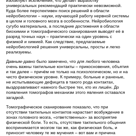
изобилуют исключения, что делает выработку
универсальных рекомендаций практически невозможной.
Куда более перспективен поиск решений в области
нейробиологии – науки, изучающей работу нервной системы
в целом и головного мозга в особенности. Нейробиология
сугубо материальна, а последние достижения в области
биохимии и томографического сканирования выводят её в
разряд точных наук – практически на один уровень с
физикой и химией. Как следствие, предлагаемые
нейробиологией решения универсальны, просты и легко
реализуемы.
Давным-давно было замечено, что для любого человека
очень важны тактильные контакты – прикосновения, объятия
и так далее – причём не только на психологическом, но и на
чисто физическом уровне. К примеру, больные и раненые,
не испытывающие дефицита в такого рода контактах,
выздоравливают намного быстрее тех, кто их лишён. До
появления томографов механизм этого явления оставался
загадкой.
Томографическое сканирование показало, что при
отсутствии тактильных контактов нарастает возбуждение в
зонах головного мозга, «ответственных» за восприятие
физической боли. То есть, отсутствие тактильного общения
воспринимается мозгом так же, как физическая боль, и
приносит человеку те же мучения – вот вам и причина