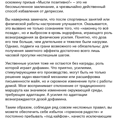
оскомину призыв «Мысли позитивно!» – это не
бессмысленное заклинание, а чрезвычайно действенный
способ избавления от депрессии.
Вы наверняка замечали, что после спортивных занятий или
физической работы настроение улучшается. Оказывается,
это вызвано не только сознанием того, что «наконец-то всё
позади», но и выбросом в кровь эндорфина, играющего роль
вознаграждения за физические усилия. Понятно, что доза
его тем больше, чем длительнее и тяжелее были нагрузки.
Однако, подвиги на грани возможного не обязательны: для
получения заметного эффекта достаточно всего лишь
часовой прогулки неспешным шагом.
Умственные усилия тоже не остаются без награды, роль
которой играет дофамин. Что приятно, усилиями,
стимулирующими его производство, могут быть не только
решение задач квантовой механики или расшифровка
письменности майя, но и скромное изменение пути с работы
домой. Мозг воспринимает отклонение от традиционного
маршрута как значимое изменение окружающей среды,
требующее адаптации. А усилия по адаптации
вознаграждаются дозой дофамина.
Таким образом, соблюдая ряд совсем несложных правил, вы
можете обеспечить себе избыток «гормонов радости» и
постоянно пребывать «под кайфом», начисто исключающим