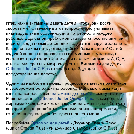
Итак, какие витамины давать детям, чтобы они росли
здоровыми? Отвечая на этот вопрос, нужно учитывать
индивидуальные особенности и потребности каждого
ребенка. Еще одной проблемой становится осенне-зимний
период, когда повышается риск подхватить вирус и заболеть.
Какие витамины пить детям, чтобы избежать этого? С этой
задачей хорошо справляются витаминные комплексы, в
состав которых входят критически важные витамины А, С, Е,
а также минералы и микроэлементы. Витамины для детей
Orthomol Junior C Plus
отлично подойдут для
предотвращения простуд.
Одним из наиболее важных процессов является правильное
и своевременное развитие ребенка. Молодые мамы ищут
ответ на вопрос, какие
витамины для детей
помогут в этом.
Решение есть –
Orthomol Junior Omega Plus
. Насыщенные
жирными кислотами и железом, эти витамины способствуют
восприятию, переработке и запоминанию информации,
которая поступает к ребенку из внешнего мира.
Попробуйте
Ортомол для детей
- Джуниор Омега Плюс
(Junior Omega Plus) или Джуниор С Плюс (Junior C Plus)