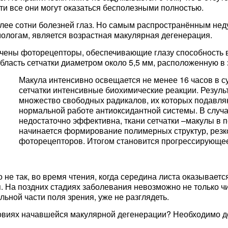
ти все они могут оказаться бесполезными полностью.
ее сотни болезней глаз. Но самым распространённым недуг
ологам, является возрастная макулярная дегенерация.
точены фоторецепторы, обеспечивающие глазу способность в
бласть сетчатки диаметром около 5,5 мм, расположенную в 
Макула интенсивно освещается не менее 16 часов в су
сетчатки интенсивные биохимические реакции. Резуль
множество свободных радикалов, их которых подавл
нормальной работе антиоксидантной системы. В случа
недостаточно эффективна, ткани сетчатки –макулы в п
начинается формирование полимерных структур, рез
фоторецепторов. Итогом становится прогрессирующее
то не так, во время чтения, когда середина листа оказывае
. На поздних стадиях заболевания невозможно не только чи
льной части поля зрения, уже не разглядеть.
словиях начавшейся макулярной дегенерации? Необходимо д