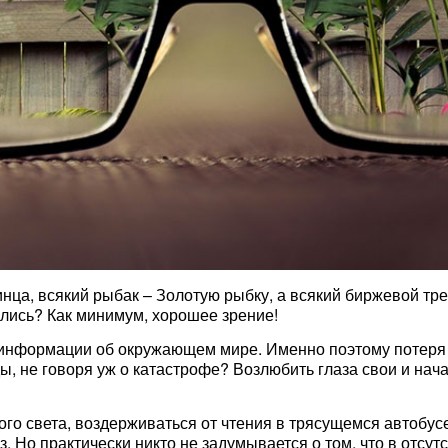
нца, всякий рыбак – Золотую рыбку, а всякий биржевой тр
ылись? Как минимум, хорошее зрение!
 информации об окружающем мире. Именно поэтому потеря 
ы, не говоря уж о катастрофе? Возлюбить глаза свои и нача
ого света, воздерживаться от чтения в трясущемся автобу
 Но практически никто не задумывается о том, что в отсут