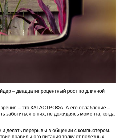
ейдер – двадцатипроцентный рост по длинной
зрения – это КАТАСТРОФА. А его ослабление –
ть заботиться о них, не дожидаясь момента, когда
се и делать перерывы в общении с компьютером.
ствие правильного питания толку от полезных