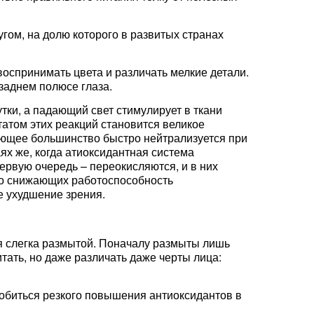
ом, на долю которого в развитых странах
оспринимать цвета и различать мелкие детали.
заднем полюсе глаза.
тки, а падающий свет стимулирует в ткани
татом этих реакций становится великое
яющее большинство быстро нейтрализуется при
ях же, когда атиоксидантная система
ервую очередь – переокисляются, и в них
ко снижающих работоспособность
 ухудшение зрения.
тся слегка размытой. Поначалу размыты лишь
тать, но даже различать даже черты лица:
обиться резкого повышения антиоксидантов в