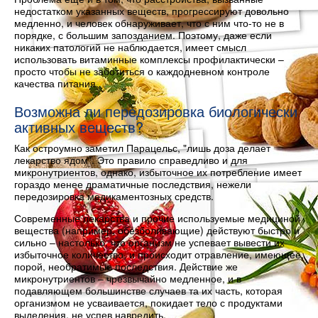
недостатком указанных веществ, прогрессируют довольно
медленно, и человек обнаруживает, что с ним что-то не в
порядке, с большим запозданием. Поэтому, даже если
никаких патологий не наблюдается, имеет смысл
использовать витаминные комплексы профилактически –
просто чтобы не заботиться о каждодневном контроле
качества питания.
Возможна ли передозировка биологически
активных веществ?
Как остроумно заметил Парацельс, "лишь доза делает
лекарство ядом". Это правило справедливо и для
микронутриентов, однако, избыточное их потребление имеет
гораздо менее драматичные последствия, нежели
передозировка медикаментозных средств.
Современные лекарства и прочие используемые медициной
вещества (например, обезболивающие) действуют быстро и
сильно – настолько, что организм не успевает вывести их
избыточное количество, и происходит отравление, имеющее,
порой, необратимые последствия. Действие же
микронутриентов – чрезвычайно медленное, и в
подавляющем большинстве случаев та их часть, которая
организмом не усваивается, покидает тело с продуктами
выделения, не успев навредить.