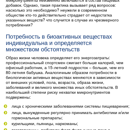
Микронутриенты неизменно включаются в состав пищевых
добавок. Однако, такая практика вызывает ряд вопросов:
насколько это необходимо? неужели в современном
обществе кто-то действительно страдает от недостатка
указанных веществ? что случится в случае их чрезмерного
потребления?
Потребность в биоактивных веществах
индивидуальна и определяется
множеством обстоятельств
Образ жизни человека определяет его энергозатраты:
профессиональный спортсмен сжигает больше калорий, чем
офисный работник, а 15-летний подросток – больше, чем его
80-летняя бабушка. Аналогичным образом потребности в
биологически активных веществах меняются в зависимости
от внешних условий, пола, возраста, образа жизни,
заболеваний и великого множества иных обстоятельств. В
наибольшей степени риску нехватки микронутриентов
подвержены:
лица с хроническими заболеваниями системы пищеварения;
лица, вынужденные регулярно принимать антибиотики и/или
гормональные препараты;
курильщики, пьяницы, наркоманы;
вегетарианцы, любители фаст-фуда и иные лица с