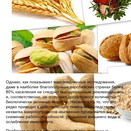
Однако, как показывают многочисленные исследования,
даже в наиболее благополучных европейских странах более
80% населения не следуют вышеуказанным рекомендациям
и, соответственно, не получают достаточного количества
биологически активных веществ. Несмотря на то, что это
редко приводит к действительно тяжёлым последствиям,
нехватка микронутриентов неизменно проявляется в
снижении работоспособности, ухудшении внешнего вида и
ослаблении иммунитета.
Проблема ещё и в том, что расстройства, вызванные