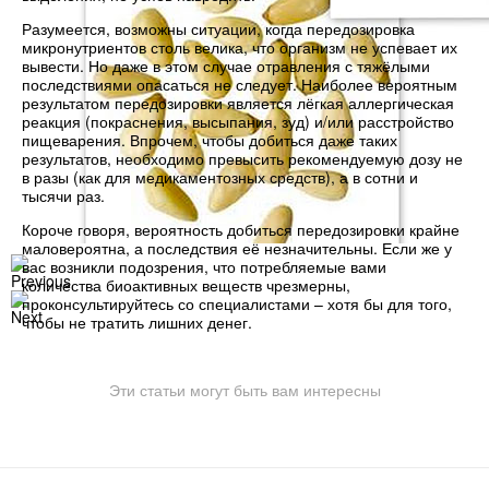
Разумеется, возможны ситуации, когда передозировка
микронутриентов столь велика, что организм не успевает их
вывести. Но даже в этом случае отравления с тяжёлыми
последствиями опасаться не следует. Наиболее вероятным
результатом передозировки является лёгкая аллергическая
реакция (покраснения, высыпания, зуд) и/или расстройство
пищеварения. Впрочем, чтобы добиться даже таких
результатов, необходимо превысить рекомендуемую дозу не
в разы (как для медикаментозных средств), а в сотни и
тысячи раз.
Короче говоря, вероятность добиться передозировки крайне
маловероятна, а последствия её незначительны. Если же у
вас возникли подозрения, что потребляемые вами
количества биоактивных веществ чрезмерны,
проконсультируйтесь со специалистами – хотя бы для того,
чтобы не тратить лишних денег.
Эти статьи могут быть вам интересны