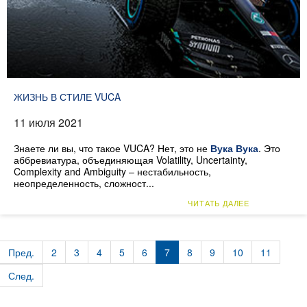
ЖИЗНЬ В СТИЛЕ VUCA
11 июля 2021
Знаете ли вы, что такое VUCA? Нет, это не
Вука Вука
. Это
аббревиатура, объединяющая Volatility, Uncertainty,
Complexity and Ambiguity – нестабильность,
неопределенность, сложност...
ЧИТАТЬ ДАЛЕЕ
Пред.
2
3
4
5
6
7
8
9
10
11
След.